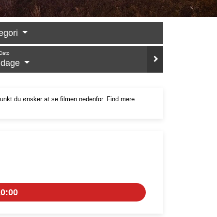
egori
Dato
e dage
punkt du ønsker at se filmen nedenfor. Find mere
0:00