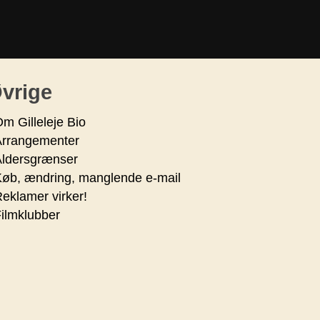
vrige
m Gilleleje Bio
Arrangementer
Aldersgrænser
øb, ændring, manglende e-mail
eklamer virker!
ilmklubber