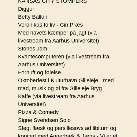
KANSAS CITY STOMPERS
Digger
Betty Ballon
Veronikas to liv - Cin Præs
Med havets kæmper på jagt (via
livestream fra Aarhus Universitet)
Stones Jam
Kvantecomputeren (via livestream fra
Aarhus Universitet)
Fornuft og følelse
Oktoberfest i Kulturhavn Gilleleje - med
mad, musik og øl fra Gilleleje Bryg
Kaffe (via livestream fra Aarhus
Universitet)
Pizza & Comedy
Signe Svendsen Solo
Stegt flæsk og persillesovs ad libitum og
koncert med Aggerbæk & Jæns - Vi er et