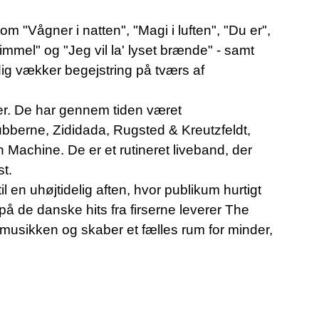
m "Vågner i natten", "Magi i luften", "Du er",
mmel" og "Jeg vil la' lyset brænde" - samt
dig vækker begejstring på tværs af
r. De har gennem tiden været
berne, Zididada, Rugsted & Kreutzfeldt,
achine. De er et rutineret liveband, der
t.
til en uhøjtidelig aften, hvor publikum hurtigt
på de danske hits fra firserne leverer The
usikken og skaber et fælles rum for minder,