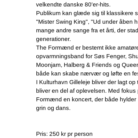
velkendte danske 80'er-hits.
Publikum kan glæde sig til klassikere so
"Mister Swing King", "Ud under åben hi
mange andre sange fra et årti, der sta
generationer.
The Formænd er bestemt ikke amatøre
opvarmningsband for Søs Fenger, Shub
Moonjam, Halberg & Friends og Queen M
både kan skabe nærvær og løfte en fes
I Kulturhavn Gilleleje bliver der lagt op 
bliver en del af oplevelsen. Med fokus 
Formænd en koncert, der både hylder m
grin og dans.
Pris: 250 kr pr person