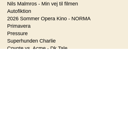
Nils Malmros - Min vej til filmen
Autofiktion
2026 Sommer Opera Kino - NORMA
Primavera
Pressure
Superhunden Charlie
Coyote vs. Acme - Dk Tale
Paul Harrison Band
Den Kolde Krig - da Danmark skulle elimineres
Nanna Larsen & Ivan Pedersen
Dobbeltfejl
KANSAS CITY STOMPERS
Digger
Betty Ballon
Veronikas to liv - Cin Præs
Med havets kæmper på jagt (via livestream fra
Aarhus Universitet)