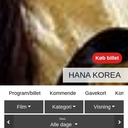
Køb billet
HANA KOREA
Program/billet
Kommende
Gavekort
Konta
Film
Kategori
Visning
Dato
Alle dage