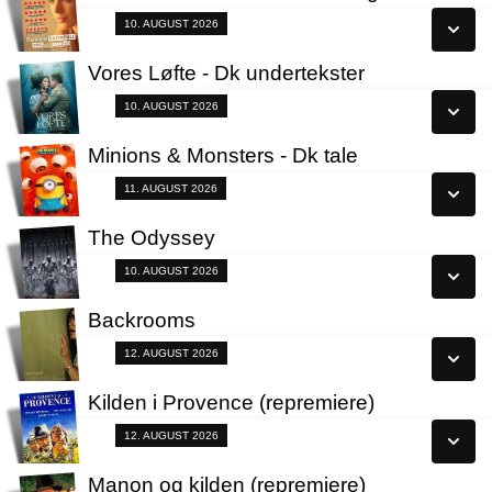
Se alle dage
Fra 10.08.2026
10. AUGUST 2026
Læs mere
Vores Løfte - Dk undertekster
Se alle dage
Fra 10.08.2026
10. AUGUST 2026
Læs mere
Minions & Monsters - Dk tale
Se alle dage
Fra 11.08.2026
11. AUGUST 2026
Læs mere
The Odyssey
Se alle dage
Fra 10.08.2026
10. AUGUST 2026
Læs mere
Backrooms
Se alle dage
Fra 12.08.2026
12. AUGUST 2026
Læs mere
Kilden i Provence (repremiere)
Se alle dage
Fra 12.08.2026
12. AUGUST 2026
Læs mere
Manon og kilden (repremiere)