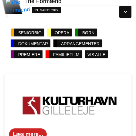
The Formænd
Se alle dage
Fra 13.03.2027
13. MARTS 2027
Læs mere
Se alle dage
SENIORBIO
OPERA
BØRN
Læs mere
DOKUMENTAR
ARRANGEMENTER
PREMIERE
FAMILIEFILM
VIS ALLE
Læs mere...