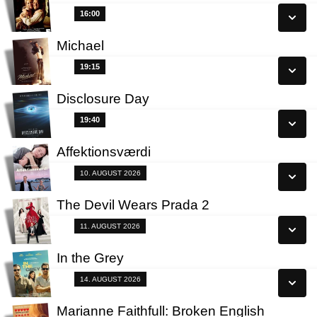
Se alle dage
16:00
16:00
Læs mere
Michael
Se alle dage
19:15
19:15
Læs mere
Disclosure Day
Se alle dage
19:40
19:40
Læs mere
Affektionsværdi
Se alle dage
Fra 10.08.2026
10. AUGUST 2026
Læs mere
The Devil Wears Prada 2
Se alle dage
Fra 11.08.2026
11. AUGUST 2026
Læs mere
In the Grey
Se alle dage
Fra 14.08.2026
14. AUGUST 2026
Læs mere
Marianne Faithfull: Broken English