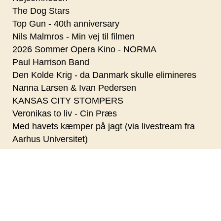
The Dog Stars
Top Gun - 40th anniversary
Nils Malmros - Min vej til filmen
2026 Sommer Opera Kino - NORMA
Paul Harrison Band
Den Kolde Krig - da Danmark skulle elimineres
Nanna Larsen & Ivan Pedersen
KANSAS CITY STOMPERS
Veronikas to liv - Cin Præs
Med havets kæmper på jagt (via livestream fra
Aarhus Universitet)
Stones Jam
Kvantecomputeren (via livestream fra Aarhus
Universitet)
Oktoberfest i Kulturhavn Gilleleje - med mad,
musik og øl fra Gilleleje Bryg
Kaffe (via livestream fra Aarhus Universitet)