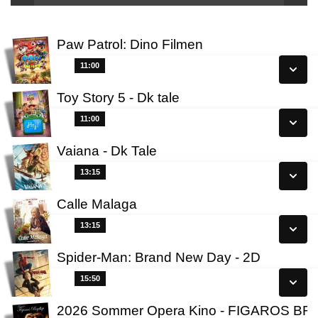
Paw Patrol: Dino Filmen
11:00
11:00
Toy Story 5 - Dk tale
Se alle dage
11:00
11:00
Læs mere
Vaiana - Dk Tale
Se alle dage
13:15
13:15
Læs mere
Calle Malaga
Se alle dage
13:15
13:15
Læs mere
Spider-Man: Brand New Day - 2D
Se alle dage
15:50
15:50
Læs mere
2026 Sommer Opera Kino - FIGAROS B