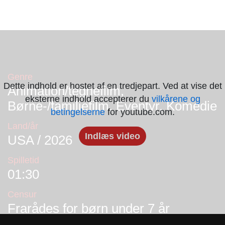
Genre
Dette indhold er hostet af en tredjepart. Ved at vise det
Animation/tegnefilm,
eksterne indhold accepterer du
vilkårene og
Børne-/familiefilm, Eventyr, Komedie
betingelserne
for youtube.com.
Land/år
Indlæs video
USA / 2026
Spilletid
01:30
Censur
Frarådes for børn under 7 år