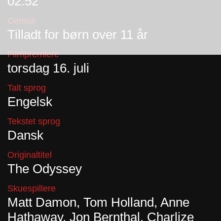
02:52
Censur
Tilladt for børn over 11 år
Filmpremiere
torsdag 16. juli
Talt sprog
Engelsk
Tekstet sprog
Dansk
Originaltitel
The Odyssey
Skuespillere
Matt Damon, Tom Holland, Anne
Hathaway, Jon Bernthal, Charlize