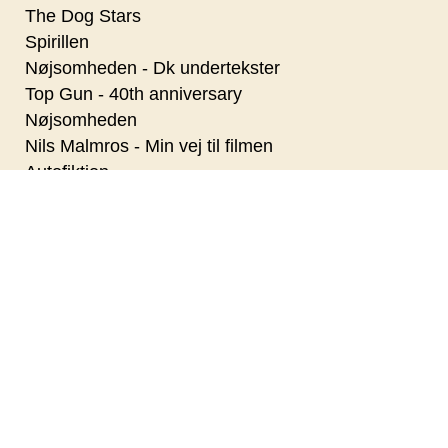
The Dog Stars
Spirillen
Nøjsomheden - Dk undertekster
Top Gun - 40th anniversary
Nøjsomheden
Nils Malmros - Min vej til filmen
Autofiktion
2026 Sommer Opera Kino - NORMA
Primavera
Pressure
Superhunden Charlie
Coyote vs. Acme - Dk Tale
Paul Harrison Band
Den Kolde Krig - da Danmark skulle elimineres
Nanna Larsen & Ivan Pedersen
Dobbeltfejl
KANSAS CITY STOMPERS