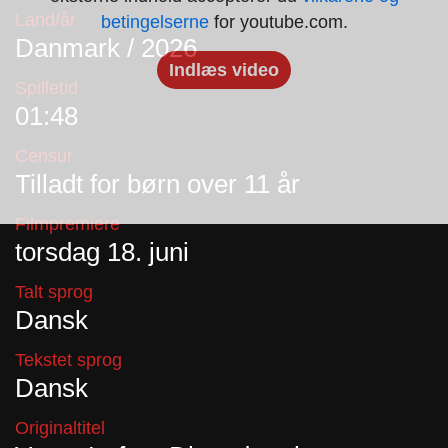
Land/år
betingelserne
for youtube.com.
Danmark / 2026
Indlæs video
Spilletid
01:48
Censur
Tilladt for børn over 11 år
Filmpremiere
torsdag 18. juni
Talt sprog
Dansk
Tekstet sprog
Dansk
Originaltitel