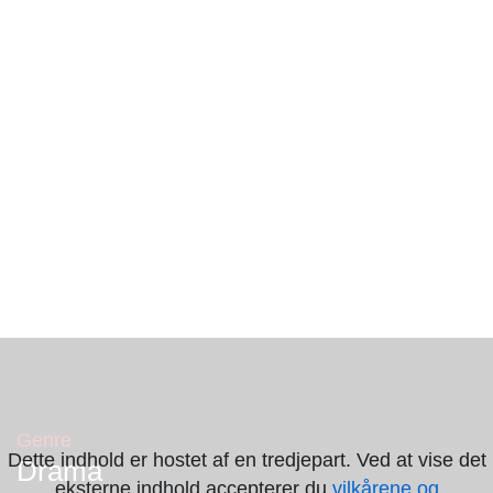
Genre
Dette indhold er hostet af en tredjepart. Ved at vise det
Drama
eksterne indhold accepterer du
vilkårene og