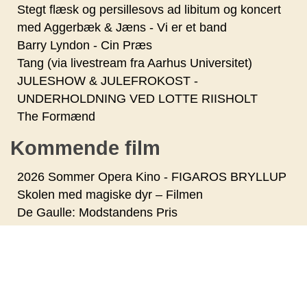
Stegt flæsk og persillesovs ad libitum og koncert
med Aggerbæk & Jæns - Vi er et band
Barry Lyndon - Cin Præs
Tang (via livestream fra Aarhus Universitet)
JULESHOW & JULEFROKOST -
UNDERHOLDNING VED LOTTE RIISHOLT
The Formænd
Kommende film
2026 Sommer Opera Kino - FIGAROS BRYLLUP
Skolen med magiske dyr – Filmen
De Gaulle: Modstandens Pris
Dobbeltspil
The Invite
Dobbeltspil - Dk undertekster
2026 Sommer Opera Kino - LA BOHEME
Begyndelser - Dk undertekster