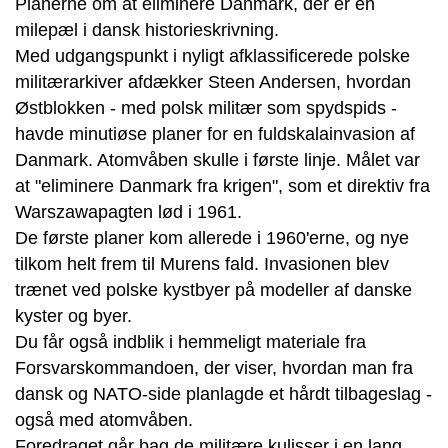
Planerne om at eliminere Danmark, der er en
milepæl i dansk historieskrivning.
Med udgangspunkt i nyligt afklassificerede polske
militærarkiver afdækker Steen Andersen, hvordan
Østblokken - med polsk militær som spydspids -
havde minutiøse planer for en fuldskalainvasion af
Danmark. Atomvåben skulle i første linje. Målet var
at "eliminere Danmark fra krigen", som et direktiv fra
Warszawapagten lød i 1961.
De første planer kom allerede i 1960'erne, og nye
tilkom helt frem til Murens fald. Invasionen blev
trænet ved polske kystbyer på modeller af danske
kyster og byer.
Du får også indblik i hemmeligt materiale fra
Forsvarskommandoen, der viser, hvordan man fra
dansk og NATO-side planlagde et hårdt tilbageslag -
også med atomvåben.
Foredraget går bag de militære kulisser i en lang,