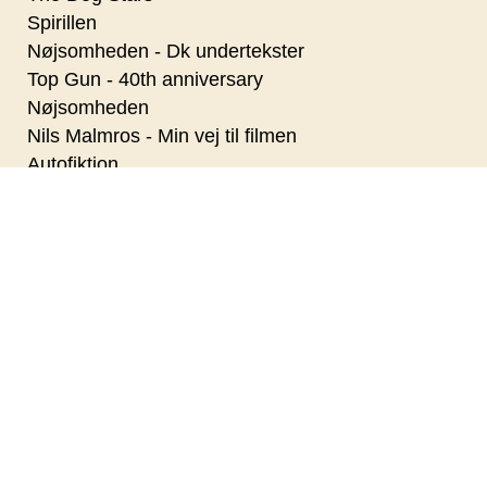
Spirillen
Nøjsomheden - Dk undertekster
Top Gun - 40th anniversary
Nøjsomheden
Nils Malmros - Min vej til filmen
Autofiktion
2026 Sommer Opera Kino - NORMA
Primavera
Pressure
Superhunden Charlie
Coyote vs. Acme - Dk Tale
Paul Harrison Band
Den Kolde Krig - da Danmark skulle elimineres
Nanna Larsen & Ivan Pedersen
Dobbeltfejl
KANSAS CITY STOMPERS
Digger