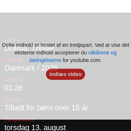
Genre
Dette indhold er hostet af en tredjepart. Ved at vise det
Drama, Thriller
eksterne indhold accepterer du
vilkårene og
Land/år
betingelserne
for youtube.com.
Danmark / 2026
Indlæs video
Spilletid
01:36
Censur
Tilladt for børn over 15 år
Filmpremiere
torsdag 13. august