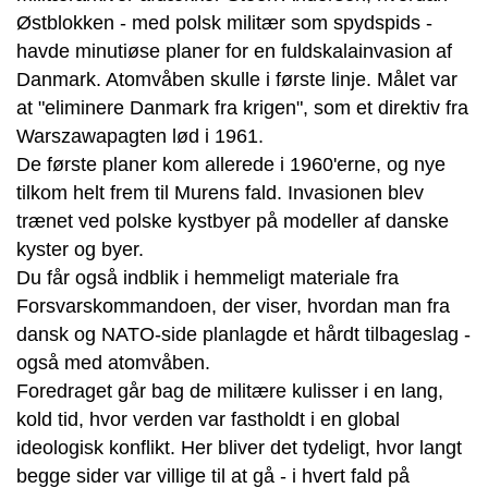
Østblokken - med polsk militær som spydspids -
havde minutiøse planer for en fuldskalainvasion af
Danmark. Atomvåben skulle i første linje. Målet var
at "eliminere Danmark fra krigen", som et direktiv fra
Warszawapagten lød i 1961.
De første planer kom allerede i 1960'erne, og nye
tilkom helt frem til Murens fald. Invasionen blev
trænet ved polske kystbyer på modeller af danske
kyster og byer.
Du får også indblik i hemmeligt materiale fra
Forsvarskommandoen, der viser, hvordan man fra
dansk og NATO-side planlagde et hårdt tilbageslag -
også med atomvåben.
Foredraget går bag de militære kulisser i en lang,
kold tid, hvor verden var fastholdt i en global
ideologisk konflikt. Her bliver det tydeligt, hvor langt
begge sider var villige til at gå - i hvert fald på