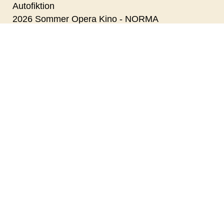
Autofiktion
2026 Sommer Opera Kino - NORMA
Primavera
Pressure
Superhunden Charlie
Coyote vs. Acme - Dk Tale
Paul Harrison Band
Den Kolde Krig - da Danmark skulle elimineres
Nanna Larsen & Ivan Pedersen
Dobbeltfejl
KANSAS CITY STOMPERS
Digger
Betty Ballon
Veronikas to liv - Cin Præs
Med havets kæmper på jagt (via livestream fra
Aarhus Universitet)
Stones Jam