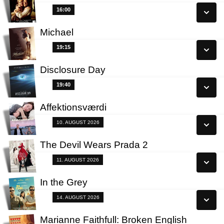
Se alle dage
16:00
16:00
Læs mere
Michael
Se alle dage
19:15
19:15
Læs mere
Disclosure Day
Se alle dage
19:40
19:40
Læs mere
Affektionsværdi
Se alle dage
Fra 10.08.2026
10. AUGUST 2026
Læs mere
The Devil Wears Prada 2
Se alle dage
Fra 11.08.2026
11. AUGUST 2026
Læs mere
In the Grey
Se alle dage
Fra 14.08.2026
14. AUGUST 2026
Læs mere
Marianne Faithfull: Broken English