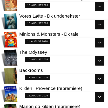
Se alle dage
Fra 10.08.2026
10. AUGUST 2026
Læs mere
Vores Løfte - Dk undertekster
Se alle dage
Fra 10.08.2026
10. AUGUST 2026
Læs mere
Minions & Monsters - Dk tale
Se alle dage
Fra 11.08.2026
11. AUGUST 2026
Læs mere
The Odyssey
Se alle dage
Fra 10.08.2026
10. AUGUST 2026
Læs mere
Backrooms
Se alle dage
Fra 12.08.2026
12. AUGUST 2026
Læs mere
Kilden i Provence (repremiere)
Se alle dage
Fra 12.08.2026
12. AUGUST 2026
Læs mere
Manon og kilden (repremiere)