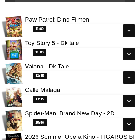
Paw Patrol: Dino Filmen
11:00
11:00
Toy Story 5 - Dk tale
Se alle dage
11:00
11:00
Læs mere
Vaiana - Dk Tale
Se alle dage
13:15
13:15
Læs mere
Calle Malaga
Se alle dage
13:15
13:15
Læs mere
Spider-Man: Brand New Day - 2D
Se alle dage
15:50
15:50
Læs mere
2026 Sommer Opera Kino - FIGAROS B