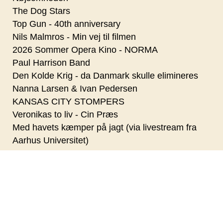
The Dog Stars
Top Gun - 40th anniversary
Nils Malmros - Min vej til filmen
2026 Sommer Opera Kino - NORMA
Paul Harrison Band
Den Kolde Krig - da Danmark skulle elimineres
Nanna Larsen & Ivan Pedersen
KANSAS CITY STOMPERS
Veronikas to liv - Cin Præs
Med havets kæmper på jagt (via livestream fra
Aarhus Universitet)
Stones Jam
Kvantecomputeren (via livestream fra Aarhus
Universitet)
Oktoberfest i Kulturhavn Gilleleje - med mad,
musik og øl fra Gilleleje Bryg
Kaffe (via livestream fra Aarhus Universitet)