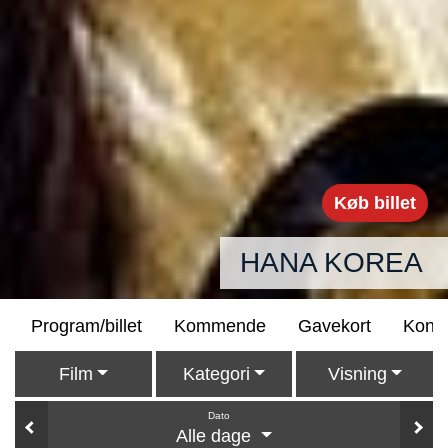
Køb billet
HANA KOREA
Program/billet
Kommende
Gavekort
Konta
Film
Kategori
Visning
Dato
Alle dage