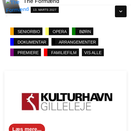
The Formænd
Se alle dage
Fra 13.03.2027
13. MARTS 2027
Læs mere
Se alle dage
SENIORBIO
OPERA
BØRN
Læs mere
DOKUMENTAR
ARRANGEMENTER
PREMIERE
FAMILIEFILM
VIS ALLE
Læs mere...