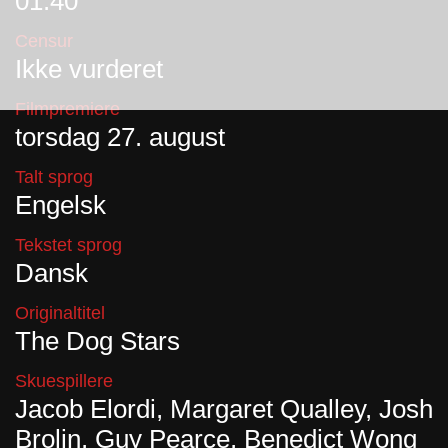
01:40
Censur
Ikke vurderet
Filmpremiere
torsdag 27. august
Talt sprog
Engelsk
Tekstet sprog
Dansk
Originaltitel
The Dog Stars
Skuespillere
Jacob Elordi, Margaret Qualley, Josh
Brolin, Guy Pearce, Benedict Wong