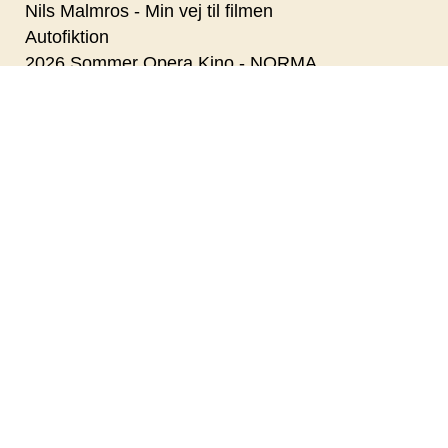
Nils Malmros - Min vej til filmen
Autofiktion
2026 Sommer Opera Kino - NORMA
Primavera
Pressure
Superhunden Charlie
Coyote vs. Acme - Dk Tale
Paul Harrison Band
Den Kolde Krig - da Danmark skulle elimineres
Nanna Larsen & Ivan Pedersen
Dobbeltfejl
KANSAS CITY STOMPERS
Digger
Betty Ballon
Veronikas to liv - Cin Præs
Med havets kæmper på jagt (via livestream fra
Aarhus Universitet)