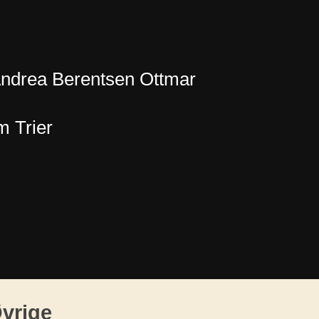
Andrea Berentsen Ottmar
m Trier
vrige