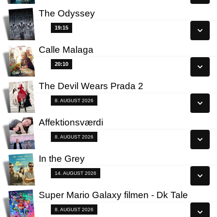
Læs mere
The Odyssey
Se alle dage
19:15
19:15
Læs mere
Calle Malaga
Se alle dage
20:10
20:10
Læs mere
The Devil Wears Prada 2
Se alle dage
Fra 08.08.2026
8. AUGUST 2026
Læs mere
Affektionsværdi
Se alle dage
Fra 08.08.2026
8. AUGUST 2026
Læs mere
In the Grey
Se alle dage
Fra 14.08.2026
14. AUGUST 2026
Læs mere
Super Mario Galaxy filmen - Dk Tale
Se alle dage
Fra 08.08.2026
8. AUGUST 2026