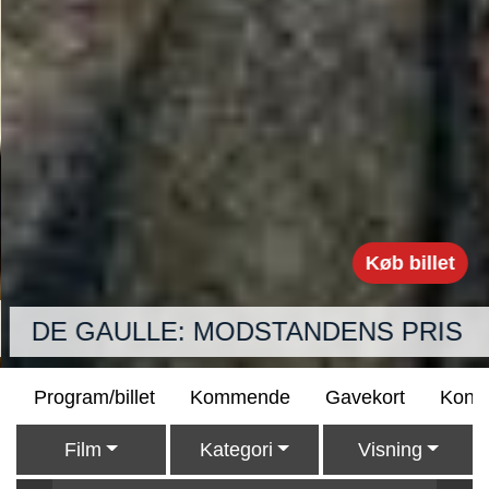
Køb billet
DE GAULLE: MODSTANDENS PRIS
Program/billet
Kommende
Gavekort
Konta
Film
Kategori
Visning