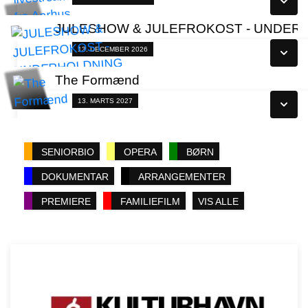
Læs mere
JULESHOW & JULEFROKOST - UNDERH
Se alle dage
Fra 13.12.2026
13. DECEMBER 2026
Læs mere
The Formænd
Se alle dage
Fra 13.03.2027
13. MARTS 2027
Læs mere
Se alle dage
SENIORBIO
OPERA
BØRN
Læs mere
DOKUMENTAR
ARRANGEMENTER
PREMIERE
FAMILIEFILM
VIS ALLE