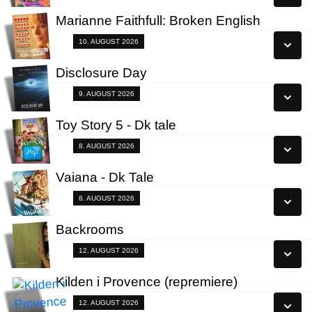
Læs mere
Marianne Faithfull: Broken English
Se alle dage
Fra 10.08.2026
10. AUGUST 2026
Læs mere
Disclosure Day
Se alle dage
Fra 09.08.2026
9. AUGUST 2026
Læs mere
Toy Story 5 - Dk tale
Se alle dage
Fra 08.08.2026
8. AUGUST 2026
Læs mere
Vaiana - Dk Tale
Se alle dage
Fra 08.08.2026
8. AUGUST 2026
Læs mere
Backrooms
Se alle dage
Fra 12.08.2026
12. AUGUST 2026
Læs mere
Kilden i Provence (repremiere)
Se alle dage
Fra 12.08.2026
12. AUGUST 2026