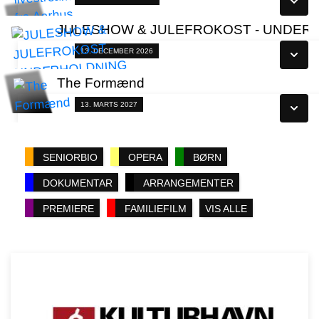
Læs mere
JULESHOW & JULEFROKOST - UNDERH
Se alle dage
Fra 13.12.2026
13. DECEMBER 2026
Læs mere
The Formænd
Se alle dage
Fra 13.03.2027
13. MARTS 2027
Læs mere
Se alle dage
SENIORBIO
OPERA
BØRN
Læs mere
DOKUMENTAR
ARRANGEMENTER
PREMIERE
FAMILIEFILM
VIS ALLE