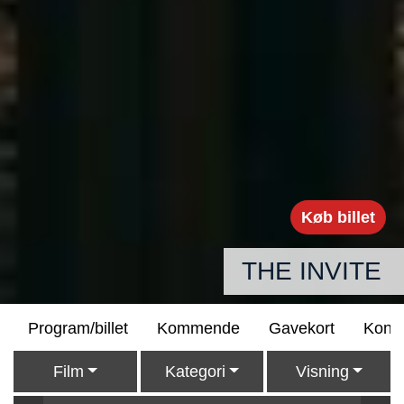
Køb billet
THE INVITE
Program/billet
Kommende
Gavekort
Konta
Film
Kategori
Visning