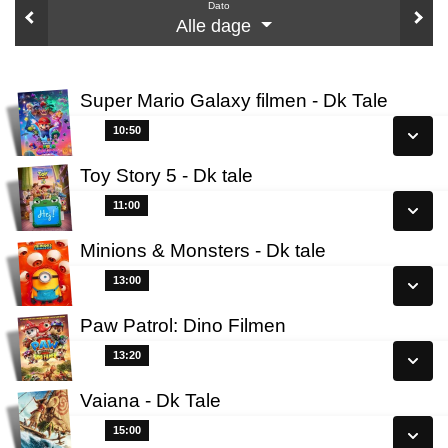
Dato
Alle dage
Super Mario Galaxy filmen - Dk Tale
10:50
10:50
Toy Story 5 - Dk tale
Se alle dage
11:00
11:00
Læs mere
Minions & Monsters - Dk tale
Se alle dage
13:00
13:00
Læs mere
Paw Patrol: Dino Filmen
Se alle dage
13:20
13:20
Læs mere
Vaiana - Dk Tale
Se alle dage
15:00
15:00