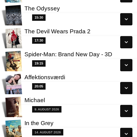
Læs mere
The Odyssey
Se alle dage
15:30
15:30
Læs mere
The Devil Wears Prada 2
Se alle dage
17:30
17:30
Læs mere
Spider-Man: Brand New Day - 3D
Se alle dage
19:15
3D 19:15
Læs mere
Affektionsværdi
Se alle dage
20:05
20:05
Læs mere
Michael
Se alle dage
Fra 09.08.2026
9. AUGUST 2026
Læs mere
In the Grey
Se alle dage
Fra 14.08.2026
14. AUGUST 2026