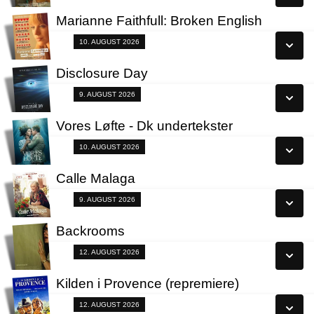
Læs mere
Marianne Faithfull: Broken English
Se alle dage
Fra 10.08.2026
10. AUGUST 2026
Læs mere
Disclosure Day
Se alle dage
Fra 09.08.2026
9. AUGUST 2026
Læs mere
Vores Løfte - Dk undertekster
Se alle dage
Fra 10.08.2026
10. AUGUST 2026
Læs mere
Calle Malaga
Se alle dage
Fra 09.08.2026
9. AUGUST 2026
Læs mere
Backrooms
Se alle dage
Fra 12.08.2026
12. AUGUST 2026
Læs mere
Kilden i Provence (repremiere)
Se alle dage
Fra 12.08.2026
12. AUGUST 2026