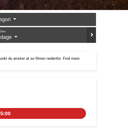
egori
Dato
e dage
punkt du ønsker at se filmen nedenfor. Find mere
5:00