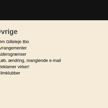
vrige
m Gilleleje Bio
Arrangementer
Aldersgrænser
øb, ændring, manglende e-mail
eklamer virker!
ilmklubber