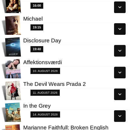
Se alle dage
16:00
16:00
Læs mere
Michael
Se alle dage
19:15
19:15
Læs mere
Disclosure Day
Se alle dage
19:40
19:40
Læs mere
Affektionsværdi
Se alle dage
Fra 10.08.2026
10. AUGUST 2026
Læs mere
The Devil Wears Prada 2
Se alle dage
Fra 11.08.2026
11. AUGUST 2026
Læs mere
In the Grey
Se alle dage
Fra 14.08.2026
14. AUGUST 2026
Læs mere
Marianne Faithfull: Broken English