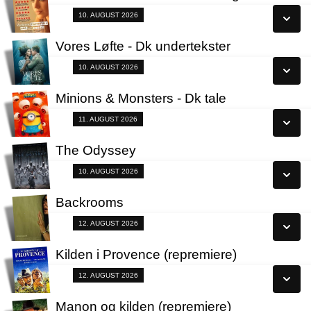
Se alle dage
Fra 10.08.2026
10. AUGUST 2026
Læs mere
Vores Løfte - Dk undertekster
Se alle dage
Fra 10.08.2026
10. AUGUST 2026
Læs mere
Minions & Monsters - Dk tale
Se alle dage
Fra 11.08.2026
11. AUGUST 2026
Læs mere
The Odyssey
Se alle dage
Fra 10.08.2026
10. AUGUST 2026
Læs mere
Backrooms
Se alle dage
Fra 12.08.2026
12. AUGUST 2026
Læs mere
Kilden i Provence (repremiere)
Se alle dage
Fra 12.08.2026
12. AUGUST 2026
Læs mere
Manon og kilden (repremiere)