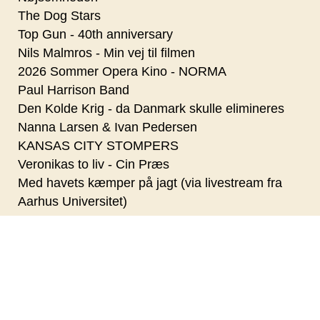
The Dog Stars
Top Gun - 40th anniversary
Nils Malmros - Min vej til filmen
2026 Sommer Opera Kino - NORMA
Paul Harrison Band
Den Kolde Krig - da Danmark skulle elimineres
Nanna Larsen & Ivan Pedersen
KANSAS CITY STOMPERS
Veronikas to liv - Cin Præs
Med havets kæmper på jagt (via livestream fra
Aarhus Universitet)
Stones Jam
Kvantecomputeren (via livestream fra Aarhus
Universitet)
Oktoberfest i Kulturhavn Gilleleje - med mad,
musik og øl fra Gilleleje Bryg
Kaffe (via livestream fra Aarhus Universitet)