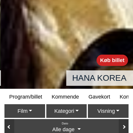
Køb billet
HANA KOREA
Program/billet
Kommende
Gavekort
Konta
Film
Kategori
Visning
Dato
Alle dage