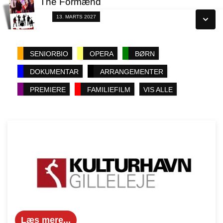
The Formænd
Se alle dage
Fra 13.03.2027
13. MARTS 2027
Læs mere
Se alle dage
SENIORBIO
OPERA
BØRN
Læs mere
DOKUMENTAR
ARRANGEMENTER
PREMIERE
FAMILIEFILM
VIS ALLE
Læs mere...