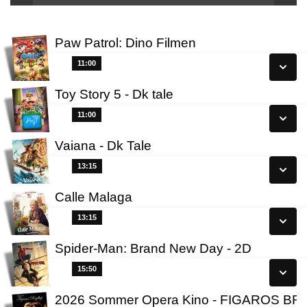
Paw Patrol: Dino Filmen
11:00
11:00
Toy Story 5 - Dk tale
Se alle dage
11:00
11:00
Læs mere
Vaiana - Dk Tale
Se alle dage
13:15
13:15
Læs mere
Calle Malaga
Se alle dage
13:15
13:15
Læs mere
Spider-Man: Brand New Day - 2D
Se alle dage
15:50
15:50
Læs mere
2026 Sommer Opera Kino - FIGAROS B