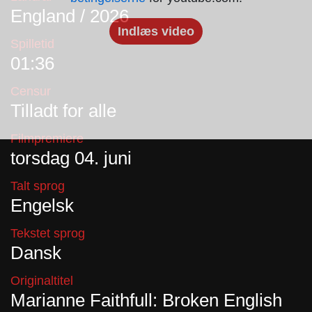
England / 2026
Indlæs video
Spilletid
01:36
Censur
Tilladt for alle
Filmpremiere
torsdag 04. juni
Talt sprog
Engelsk
Tekstet sprog
Dansk
Originaltitel
Marianne Faithfull: Broken English