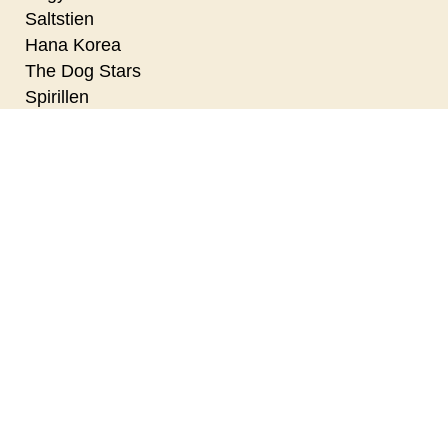
Saltstien
Hana Korea
The Dog Stars
Spirillen
Nøjsomheden - Dk undertekster
Top Gun - 40th anniversary
Nøjsomheden
Nils Malmros - Min vej til filmen
Autofiktion
2026 Sommer Opera Kino - NORMA
Primavera
Pressure
Superhunden Charlie
Coyote vs. Acme - Dk Tale
Paul Harrison Band
Den Kolde Krig - da Danmark skulle elimineres
Nanna Larsen & Ivan Pedersen