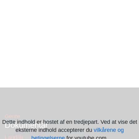
Genre
Dette indhold er hostet af en tredjepart. Ved at vise det
Dokumentar
eksterne indhold accepterer du
vilkårene og
Land/år
betingelserne
for youtube.com.