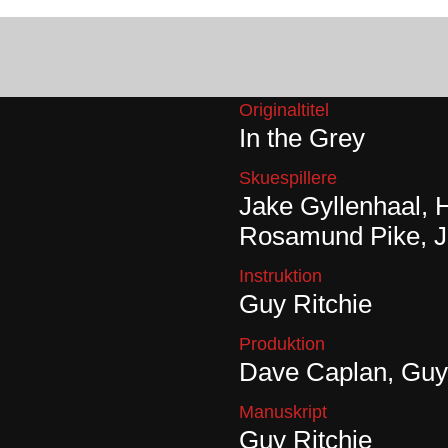
Originaltitel
In the Grey
Skuespillere
Jake Gyllenhaal, H
Rosamund Pike, 
Instruktion
Guy Ritchie
Produktion
Dave Caplan, Guy 
Manuskript
Guy Ritchie