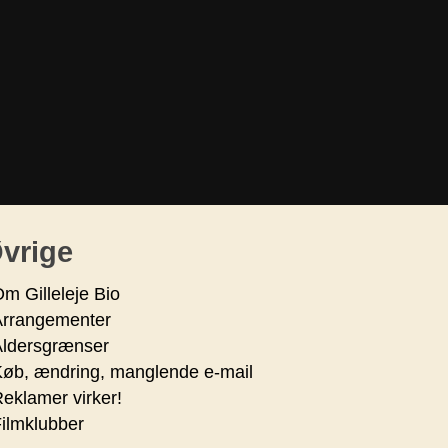
vrige
m Gilleleje Bio
Arrangementer
Aldersgrænser
øb, ændring, manglende e-mail
eklamer virker!
ilmklubber