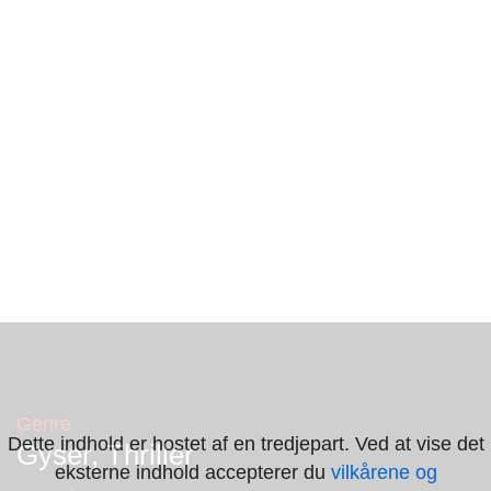
Genre
Dette indhold er hostet af en tredjepart. Ved at vise det
Gyser, Thriller
eksterne indhold accepterer du
vilkårene og