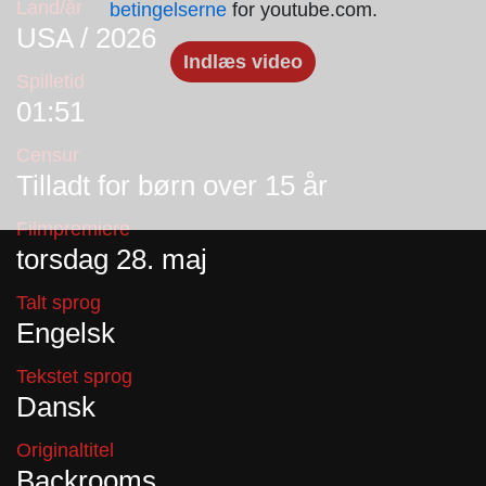
Land/år
betingelserne
for youtube.com.
USA / 2026
Indlæs video
Spilletid
01:51
Censur
Tilladt for børn over 15 år
Filmpremiere
torsdag 28. maj
Talt sprog
Engelsk
Tekstet sprog
Dansk
Originaltitel
Backrooms