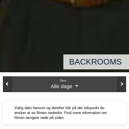
BACKROOMS
Dato
Alle dage
Vælg dato herover og derefter klik på det tidspunkt du
ønsker at se filmen nedenfor. Find mere information om
filmen længere nede på siden.