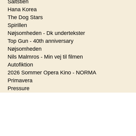
Saltstien
Hana Korea
The Dog Stars
Spirillen
Nøjsomheden - Dk undertekster
Top Gun - 40th anniversary
Nøjsomheden
Nils Malmros - Min vej til filmen
Autofiktion
2026 Sommer Opera Kino - NORMA
Primavera
Pressure
Superhunden Charlie
Coyote vs. Acme - Dk Tale
Paul Harrison Band
Den Kolde Krig - da Danmark skulle elimineres
Nanna Larsen & Ivan Pedersen
Dobbeltfejl