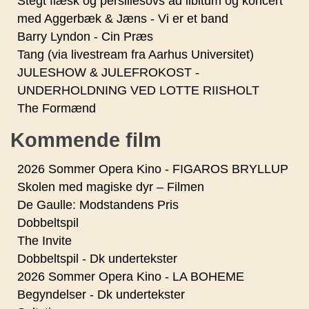
Stegt flæsk og persillesovs ad libitum og koncert
med Aggerbæk & Jæns - Vi er et band
Barry Lyndon - Cin Præs
Tang (via livestream fra Aarhus Universitet)
JULESHOW & JULEFROKOST -
UNDERHOLDNING VED LOTTE RIISHOLT
The Formænd
Kommende film
2026 Sommer Opera Kino - FIGAROS BRYLLUP
Skolen med magiske dyr – Filmen
De Gaulle: Modstandens Pris
Dobbeltspil
The Invite
Dobbeltspil - Dk undertekster
2026 Sommer Opera Kino - LA BOHEME
Begyndelser - Dk undertekster